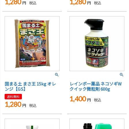
1,280
1,280
税込
税込
固まる土 まさ王 15kg オレ
レインボー薬品 ネコソギW
ンジ【GS】
クイック微粒剤 600g
送料無料
1,400
税込
1,280
税込