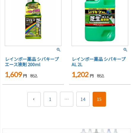
レインボー薬品 シバキープ
レインボー薬品 シバキープ
エース液剤 200ml
AL 2L
1,609
1,202
税込
税込
1
…
14
15