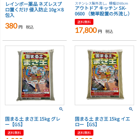
レインボー薬品 ネズレスプ
ステンレス製外流し。横幅は60cm
アウトドア キッチン SK-
ロ置くだけ 侵入防止 10g×8
0600 （簡単設置の外流し）
包入
送料無料
380
税込
17,800
税込
固まる土 まさ王 15kg グレ
固まる土 まさ王 15kg イエ
ー【GS】
ロー【GS】
送料無料
送料無料