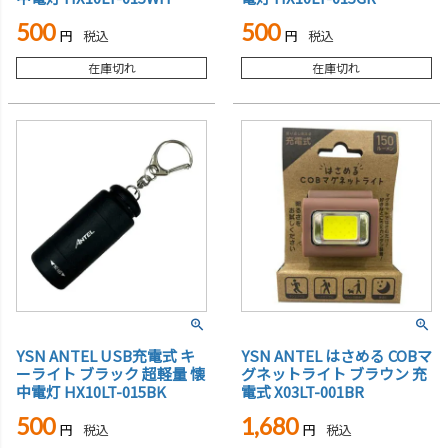
500
500
税込
税込
在庫切れ
在庫切れ
YSN ANTEL USB充電式 キ
YSN ANTEL はさめる COBマ
ーライト ブラック 超軽量 懐
グネットライト ブラウン 充
中電灯 HX10LT-015BK
電式 X03LT-001BR
500
1,680
税込
税込