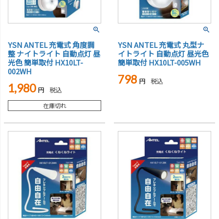
YSN ANTEL 充電式 角度調
YSN ANTEL 充電式 丸型ナ
整 ナイトライト 自動点灯 昼
イトライト 自動点灯 昼光色
光色 簡単取付 HX10LT-
簡単取付 HX10LT-005WH
002WH
798
税込
1,980
税込
在庫切れ