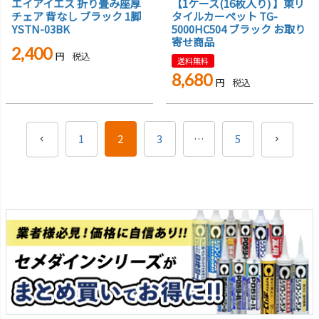
エイアイエス 折り畳み座厚
【1ケース(16枚入り) 】東リ
チェア 背なし ブラック 1脚
タイルカーペット TG-
YSTN-03BK
5000HC504 ブラック お取り
寄せ商品
2,400
税込
送料無料
8,680
税込
1
2
3
…
5