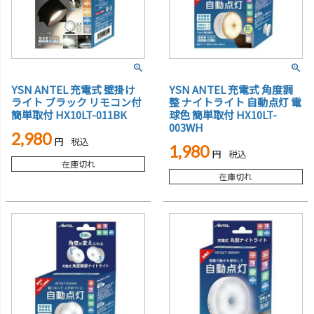
YSN ANTEL 充電式 壁掛け
YSN ANTEL 充電式 角度調
ライト ブラック リモコン付
整 ナイトライト 自動点灯 電
簡単取付 HX10LT-011BK
球色 簡単取付 HX10LT-
003WH
2,980
税込
1,980
税込
在庫切れ
在庫切れ