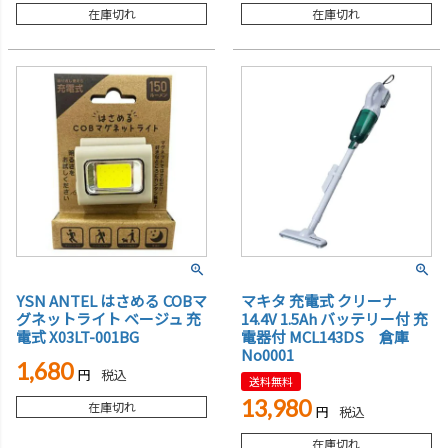
在庫切れ
在庫切れ
YSN ANTEL はさめる COBマ
マキタ 充電式 クリーナ
グネットライト ベージュ 充
14.4V 1.5Ah バッテリー付 充
電式 X03LT-001BG
電器付 MCL143DS 倉庫
No0001
1,680
税込
送料無料
13,980
在庫切れ
税込
在庫切れ