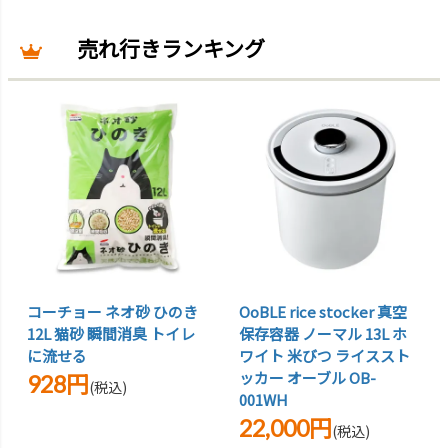
売れ行きランキング
コーチョー ネオ砂 ひのき
OoBLE rice stocker 真空
12L 猫砂 瞬間消臭 トイレ
保存容器 ノーマル 13L ホ
に流せる
ワイト 米びつ ライススト
ッカー オーブル OB-
928円
(税込)
001WH
22,000円
(税込)