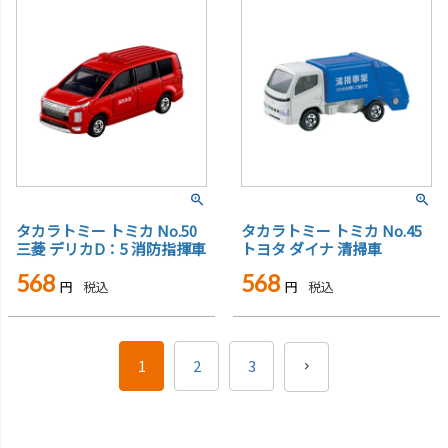
タカラトミー トミカ No.50
タカラトミー トミカ No.45
三菱 デリカD：5 消防指揮車
トヨタ ダイナ 清掃車
568
568
税込
税込
1
2
3