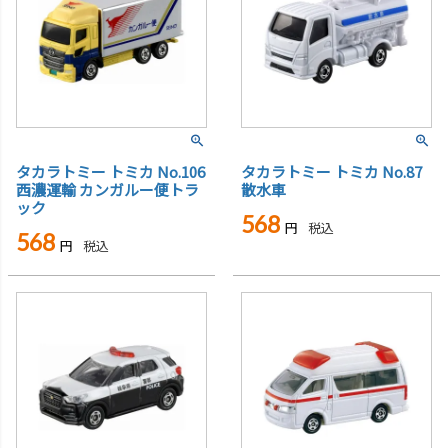
タカラトミー トミカ No.106
タカラトミー トミカ No.87
西濃運輸 カンガルー便トラ
散水車
ック
568
税込
568
税込