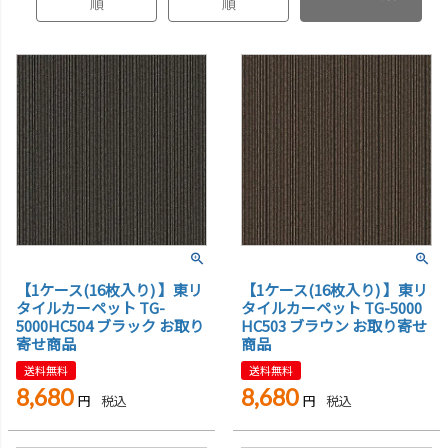
順
順
【1ケース(16枚入り) 】東リ
【1ケース(16枚入り) 】東リ
タイルカーペット TG-
タイルカーペット TG-5000
5000HC504 ブラック お取り
HC503 ブラウン お取り寄せ
寄せ商品
商品
送料無料
送料無料
8,680
8,680
税込
税込