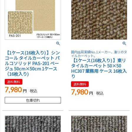
【1ケース(16枚入り) 】シン
国内出荷実績No.1メーカー、東リのタ
イルカーペット。
コール タイルカーペット パ
【1ケース(16枚入り) 】東リ
ルコソリッド PAS-201 ベー
タイルカーペット 50×50
ジュ 50cm×50cm 1ケース
HC307 業務用 ケース 16枚入
（16枚入り)
り
送料無料
送料無料
7,980
税込
7,980
税込
在庫切れ