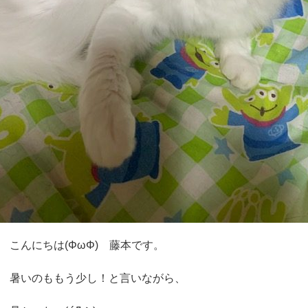
▼▽本日の店長おススメ商品▼▽
こんにちは(ΦωΦ) 藤本です。
ユニ・チャーム デオトイレ快適
暑いのももう少し！と言いながら、
ト
商品番号
4520699689790
当店特別価格
3,545円