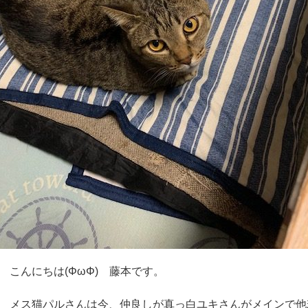
そして
我が家のニャンズにも
秋が来ているようです
「睡眠の秋(_ *˘ω˘)_Zzz…」
こんにちは(ΦωΦ) 藤本です。
メス猫パルさんは今、仲良しが真っ白ユキさんがメインで他