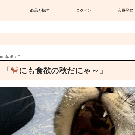
商品を探す
ログイン
会員登録
投
2019年9月30日
稿
日:
「
にも食欲の秋だにゃ～」