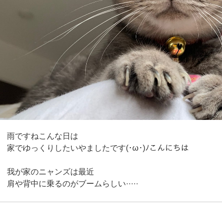
雨ですねこんな日は
家でゆっくりしたいやましたです(･ω･)ﾉこんにちは
あくびが止まりません(笑)
我が家のニャンズは最近
肩や背中に乗るのがブームらしい·····
しばらくこの位置でふみふみして
自分の定位置に戻ります