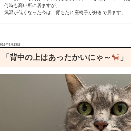
何時も高い所に居ますが、
気温が低くなった今は、背もたれ座椅子が好きで居ます。
名前呼んだら何的に顔向けてくれます(●´ω｀●)
でも、他の猫さん達が動き出して、周りに来出したら退いて
子の上に一人乗り、下界を安全に観ています(ΦωΦ)
投
2019年9月23日
稿
日:
たまに上で爪研いだりするので奥様は、
「背中の上はあったかいにゃ～
」
「やめろ〜」椅子どけろ〜と私に怒ってます。