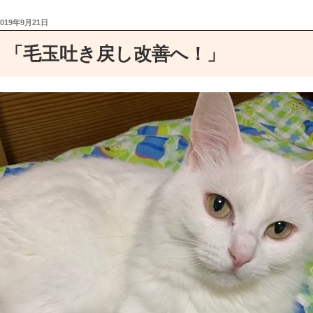
投
2019年9月21日
稿
でもね、この椅子で夜キッチンでご飯食べてるから、退けれ
日:
「毛玉吐き戻し改善へ！」