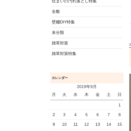
住まいの汚れ落とし特集
全般
壁棚DIY特集
未分類
雑草対策
雑草対策特集
カレンダー
2019年9月
月
火
水
木
金
土
日
1
2
3
4
5
6
7
8
9
10
11
12
13
14
15