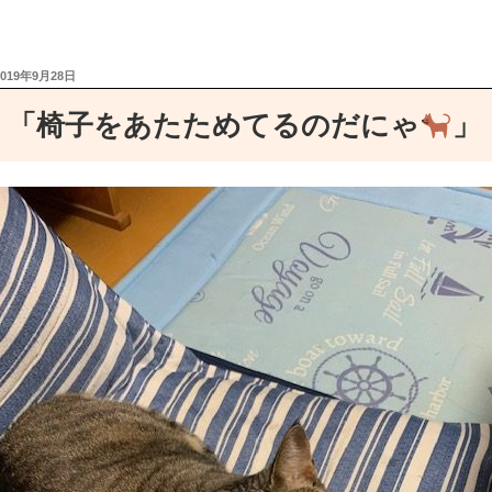
最近食べたオシャレ飯
投
2019年9月28日
稿
日:
「椅子をあたためてるのだにゃ
」