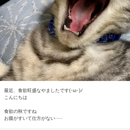
最近、食欲旺盛なやましたです(･ω･)ﾉ
こんにちは
食欲の秋ですね
お腹がすいて仕方がない·····