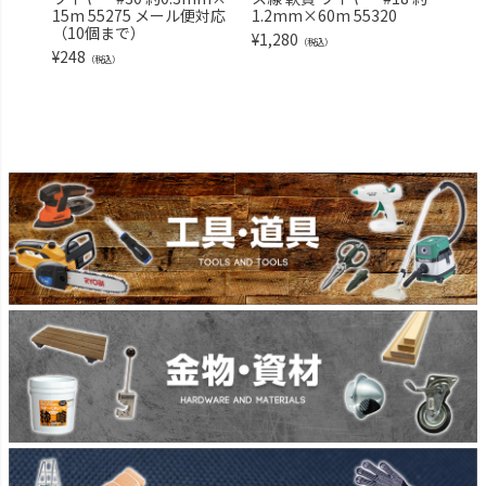
15m 55275 メール便対応
1.2mm×60m 55320
どの
（10個まで）
×15
¥
1,280
（税込）
ール
¥
248
（税込）
¥
648