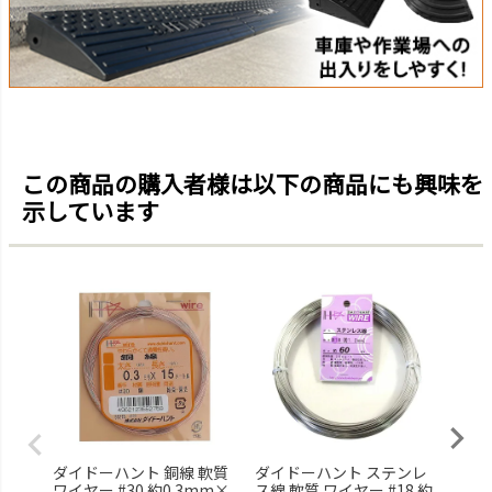
この商品の購入者様は以下の商品にも興味を
示しています
ダイドーハント 銅線 軟質
ダイドーハント ステンレ
ニト
ワイヤー #30 約0.3mm×
ス線 軟質 ワイヤー #18 約
プ 