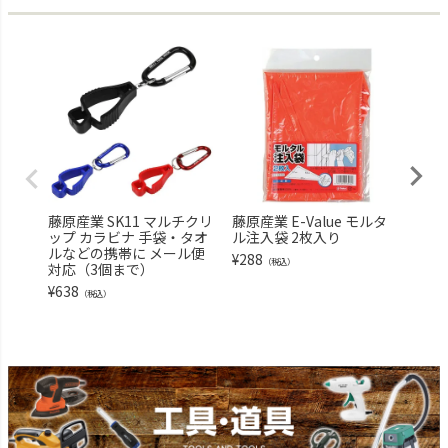
藤原産業 SK11 マルチクリ
藤原産業 E-Value モルタ
藤原
ップ カラビナ 手袋・タオ
ル注入袋 2枚入り
ノズ
ルなどの携帯に メール便
ング
¥
288
（税込）
対応（3個まで）
CS-4
¥
638
¥
1,3
（税込）