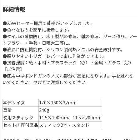
詳細情報
●25Ｗヒーター採用で能率がアップしました。
●色々なものを簡単に接着します。
●タイルの隙間防止、木工製品の修理、靴の修理、リース作り、アー
トフラワー・手芸・日曜大工等に。
●液漏れ防止機能付、シリコン製耐熱ノズルの安全設計です。
●握りやすいトリガーレバーで楽に作業ができます。
●接着強度：紙・木材・プラスチック（◎）・金属・ガラス（○）
【ご注意】
●使用中はボンドガンのノズル部分が高温になります。手を触れな
いでください。やけどに注意してください。
本体サイズ
170×160×32mm
重量
240g
使用スティック
11.5×100mm、11.5×200mm
セット内容付属品
スティック2本・スタンド