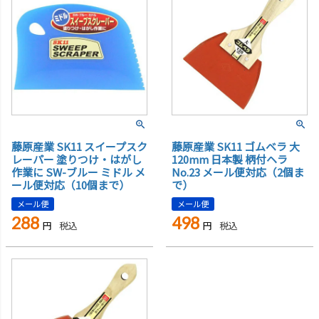
藤原産業 SK11 スイープスク
藤原産業 SK11 ゴムベラ 大
レーパー 塗りつけ・はがし
120mm 日本製 柄付ヘラ
作業に SW-ブルー ミドル メ
No.23 メール便対応（2個ま
ール便対応（10個まで）
で）
メール便
メール便
288
498
税込
税込