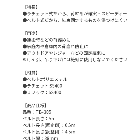
【特長】
●ラチェット式だから、荷締めが確実・スピーディー
●ベルト式だから、結束固定するものを傷つけにくい
【用途】
●運搬時などの荷締めに
●家庭内や倉庫内の荷崩れ防止に
●アウトドアやレジャーなどの固定結束に
※けん引、吊り下げには絶対に使用しないでください
【材質】
●ベルト:ポリエステル
●ラチェット:SS400
●Ｊフック：SS400
【商品仕様】
品番：TB-385
ベルト長さ：5m
ベルト長さ(固定側)：0.5m
ベルト長さ(調整側)：4.5m
ベルト幅：38mm