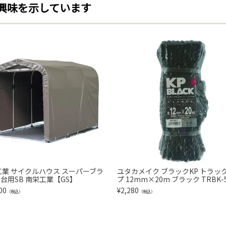
興味を示しています
工業 サイクルハウス スーパーブラ
ユタカメイク ブラックKP トラッ
3台用SB 南栄工業【GS】
プ 12mm×20m ブラック TRBK-
00
¥
2,280
（税込）
（税込）