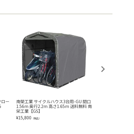
クロー
南榮工業 サイクルハウス3台用-GU 間口
BIGMAN フォール
5
1.56m 奥行2.2m 高さ1.65m 送料無料 南
セット 仮設作業台
栄工業【GS】
耐荷重400kg BM-F
¥
15,800
¥
3,680
（税込）
（税込）