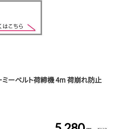
ーミーベルト荷締機 4m 荷崩れ防止
5,280