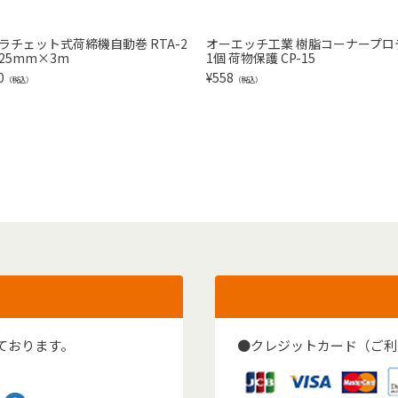
1 ラチェット式荷締機自動巻 RTA-2
オーエッチ工業 樹脂コーナープロ
E 25mm×3m
1個 荷物保護 CP-15
0
¥
558
（税込）
（税込）
ております。
●クレジットカード（ご利