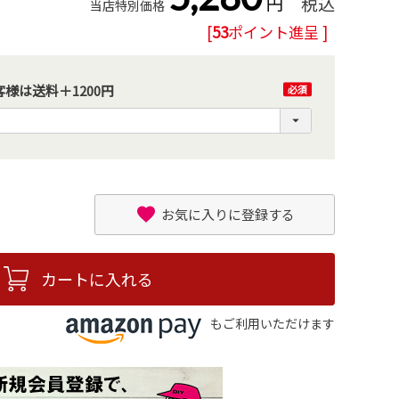
税込
当店特別価格
[
53
ポイント進呈 ]
様は送料＋1200円
(必
須)
お気に入りに登録する
カートに入れる
もご利用いただけます