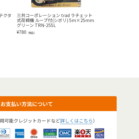
テクタ
三共コーポレーション trad ラチェット
SK11 ラチェット
式荷締機 ループ付(シボリ) 5m×25mm
ラチェットバックル式 
グリーン TRN-255L
¥
1,080
（税込）
¥
780
（税込）
お支払い方法について
用可能クレジットカードなど
詳しくはこちら
）