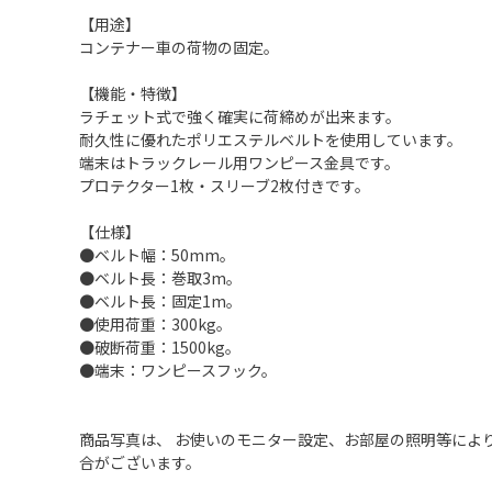
【用途】
コンテナー車の荷物の固定。
【機能・特徴】
ラチェット式で強く確実に荷締めが出来ます。
耐久性に優れたポリエステルベルトを使用しています。
端末はトラックレール用ワンピース金具です。
プロテクター1枚・スリーブ2枚付きです。
【仕様】
●ベルト幅：50mm。
●ベルト長：巻取3m。
●ベルト長：固定1m。
●使用荷重：300kg。
●破断荷重：1500kg。
●端末：ワンピースフック。
商品写真は、 お使いのモニター設定、お部屋の照明等によ
合がございます。