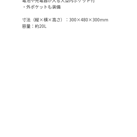
電池や充電器が入る大型内ポケット付
・外ポケットも装備
寸法（縦×横×高さ）：300×480×300mm
容量：約20L