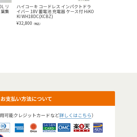
L リ
ハイコーキ コードレス インパクトドラ
HiKOKI コードレ
ち葉集
イバー 18V 蓄電池 充電器 ケース付 HiKO
CS1810DD(XPZ
KI WH18DC(XCBZ)
付き チェーンソー
¥
32,800
¥
41,800
（税込）
（税込）
お支払い方法について
用可能クレジットカードなど
詳しくはこちら
）