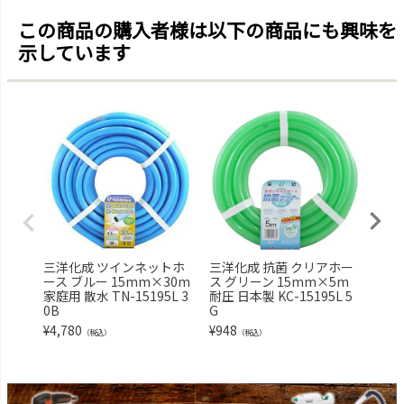
この商品の購入者様は以下の商品にも興味を
示しています
三洋化成 ツインネットホ
三洋化成 抗菌 クリアホー
三洋
ース ブルー 15mm×30m
ス グリーン 15mm×5m
ス 
家庭用 散水 TN-15195L 3
耐圧 日本製 KC-15195L 5
家庭用
0B
G
G
¥
4,780
¥
948
¥
5,8
（税込）
（税込）