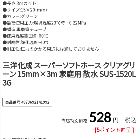
●長さ:3mカット
●サイズ:15×20(mm)
●カラー:グリーン
●最高使用圧力:環境温度23℃時・0.22MPa
●構造:単層管チューブ
●使用温度範囲:0~60℃
●耐寒性:脆化温度-40℃
●耐圧性:圧力のかかる用途には適しておりません
三洋化成 スーパーソフトホース クリアグリ
ーン 15mm×3m 家庭用 散水 SUS-1520L
3G
商品番号
4973692141992
528
税込
当店特別価格
[
5
ポイント進呈 ]