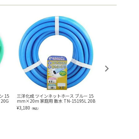
 15
三洋化成 ツインネットホース ブルー 15
三洋化成 耐圧 マリ
20G
mm×20m 家庭用 散水 TN-15195L 20B
ー 15mm×10m 耐
L 10B
¥
3,180
（税込）
¥
1,480
（税込）