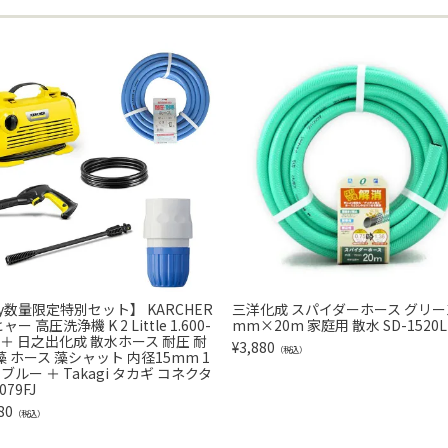
oy数量限定特別セット】 KARCHER
三洋化成 スパイダーホース グリーン
ー 高圧洗浄機 K 2 Little 1.600-
mm×20m 家庭用 散水 SD-1520L 
.0 ＋ 日之出化成 散水ホース 耐圧 耐
¥
3,880
（税込）
藻 ホース 藻シャット 内径15mm 1
 ブルー ＋ Takagi タカギ コネクタ
079FJ
80
（税込）