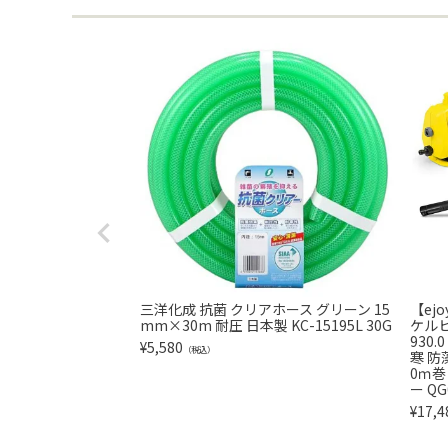
三洋化成 抗菌 クリアホース グリーン 15
【ej
mm×30m 耐圧 日本製 KC-15195L 30G
ケルヒャ
930
¥
5,580
（税込）
寒 防
0ｍ巻
ー QG
¥
17,4