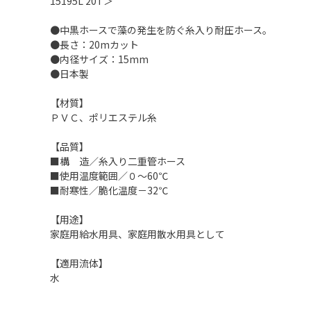
15195L 20T＞
●中黒ホースで藻の発生を防ぐ糸入り耐圧ホース。
●長さ：20mカット
●内径サイズ：15mm
●日本製
【材質】
ＰＶＣ、ポリエステル糸
【品質】
■構 造／糸入り二重管ホース
■使用温度範囲／０～60℃
■耐寒性／脆化温度－32℃
【用途】
家庭用給水用具、家庭用散水用具として
【適用流体】
水