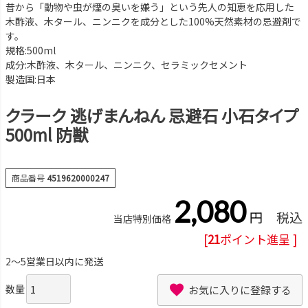
昔から「動物や虫が煙の臭いを嫌う」という先人の知恵を応用した
木酢液、木タール、ニンニクを成分とした100%天然素材の忌避剤で
す。
規格:500ml
成分:木酢液、木タール、ニンニク、セラミックセメント
製造国:日本
クラーク 逃げまんねん 忌避石 小石タイプ
500ml 防獣
商品番号
4519620000247
2,080
税込
当店特別価格
[
21
ポイント進呈 ]
2～5営業日以内に発送
お気に入りに登録する