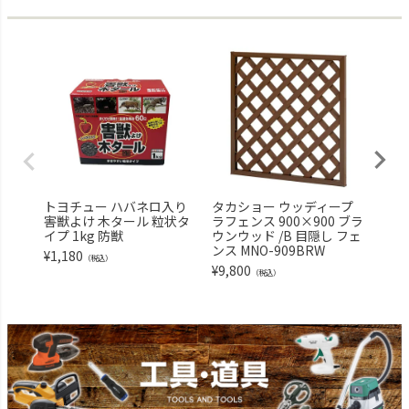
トヨチュー ハバネロ入り
タカショー ウッディープ
アー
害獣よけ 木タール 粒状タ
ラフェンス 900×900 ブラ
000
イプ 1kg 防獣
ウンウッド /B 目隠し フェ
卵 
ンス MNO-909BRW
ース
¥
1,180
（税込）
¥
9,800
¥
828
（税込）