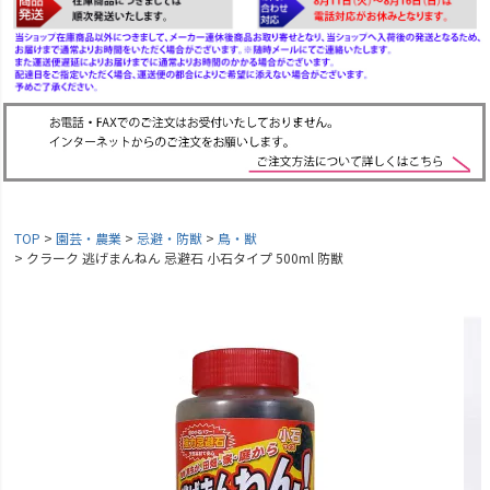
TOP
園芸・農業
忌避・防獣
鳥・獣
クラーク 逃げまんねん 忌避石 小石タイプ 500ml 防獣