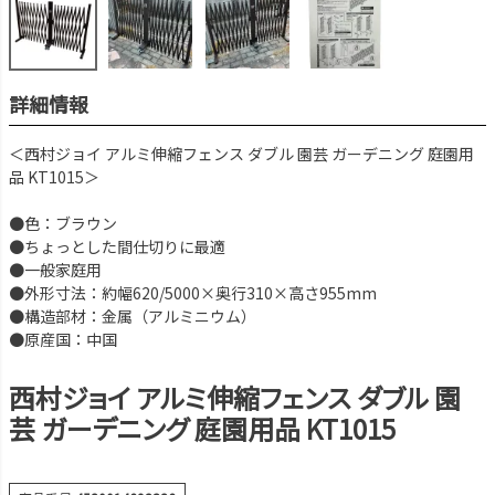
詳細情報
＜西村ジョイ アルミ伸縮フェンス ダブル 園芸 ガーデニング 庭園用
品 KT1015＞
●色：ブラウン
●ちょっとした間仕切りに最適
●一般家庭用
●外形寸法：約幅620/5000×奥行310×高さ955mm
●構造部材：金属（アルミニウム）
●原産国：中国
西村ジョイ アルミ伸縮フェンス ダブル 園
芸 ガーデニング 庭園用品 KT1015