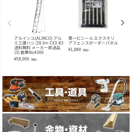
アルインコ(ALINCO) アル
第一ビニール エクステリ
TR
ミ三連ハシゴ8.3ｍ CX3-83
アフェンスボーダーパネル
り君 
送料無料 メーカー直送品
9N2
¥
1,880
（税込）
(3) 倉庫No4300
¥
4,3
¥
58,000
（税込）