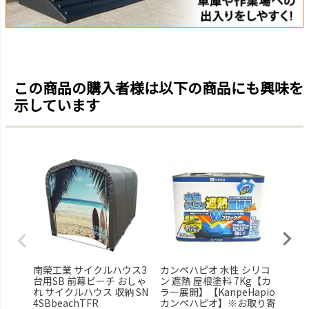
この商品の購入者様は以下の商品にも興味を
示しています
南榮工業 サイクルハウス3
カンペハピオ 水性 シリコ
サン
台用SB 前幕ビーチ おしゃ
ン 遮熱 屋根塗料 7Kg【カ
テン
れ サイクルハウス 収納 SN
ラー展開】【KanpeHapio
付） 
4SBbeachTFR
カンペハピオ】※お取り寄
お取