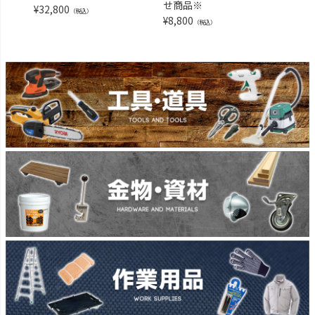
せ商品※
¥
32,800
¥
15,
（税込）
¥
8,800
（税込）