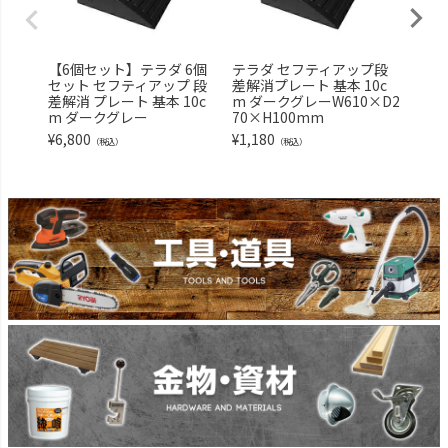
【6個セット】テラダ 6個
テラダ セフティアップ段
サン
セット セフティアップ 段
差解消プレート 基本 10c
ョイ
差解消 プレート 基本 10c
m ダークグレーW610×D2
150
m ダークグレー
70×H100mm
¥
1,0
¥
6,800
¥
1,180
（税込）
（税込）