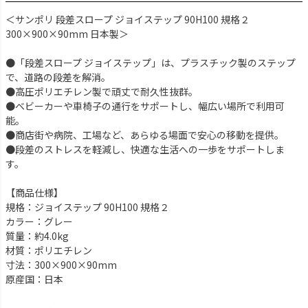
＜サンポリ 段差スロープ ジョイステップ 90H100 規格２
300×900×90mm 日本製＞
●「段差スロープ ジョイステップ」は、プラスチック製のステップ
で、道路の段差を解消。
●高圧ポリエチレン製で頑丈で耐久性抜群。
●ベビーカーや車椅子の通行をサポートし、幅広い場所で利用可
能。
●商店街や病院、工場など、あらゆる場面で安心の移動を提供。
●段差のストレスを軽減し、快適な生活への一歩をサポートしま
す。
【商品仕様】
規格：ジョイステップ 90H100 規格２
カラー：グレー
質量：約4.0kg
材質：ポリエチレン
寸法：300×900×90mm
原産国：日本