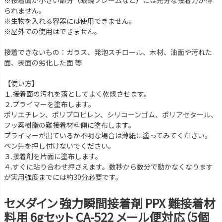
られません。
※生物を入れる容器には使用できません。
※屋外での使用はできません。
接着できないもの：ガラス、発泡スチロール、木材、油面や汚れた
面、表面の劣化した面 等
【使い方】
１.接着面の汚れを落としてよく乾燥させます。
２.プライマーを塗布します。
ポリエチレン、ポリプロピレン、シリコーンゴム、ポリアセタール、
フッ素樹脂の難接着材料側に塗布します。
プライマーが出ているか不明な場合は薄紙に塗ってみてください。
ペン先を押し付けないでください。
３.接着剤を片面に塗布します。
４.すぐに貼り合わせ押さえます。数秒から数分で動かなくなります
が実用強度までには約30分必要です。
セメダイン 強力瞬間接着剤 PPX 難接着材
料用 6gセット CA-522 メール便対応（5個