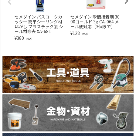
セメダイン バスコークカ
セメダイン 瞬間接着剤 30
セメ
ッター 簡単シーリング材
00ゴールド 3g CA-064 メ
多用
はがし プラスチック製 シ
ール便対応（3個まで）
ールド
ール材除去 XA-681
¥
128
¥
1,7
（税込）
¥
380
（税込）