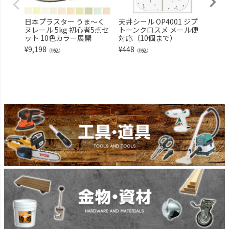
日本プラスター うま～く
天井シール OP4001 ジプ
好川
ヌレール 5kg 初心者5点セ
トーンクロスメ メール便
幅45
ット 10色カラー展開
対応（10個まで）
ラ 
ステ
¥
9,198
¥
448
（税込）
（税込）
メー
で）
¥
168