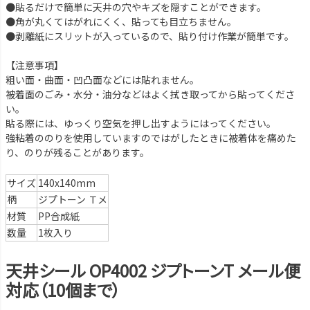
●貼るだけで簡単に天井の穴やキズを隠すことができます。
●角が丸くてはがれにくく、貼っても目立ちません。
●剥離紙にスリットが入っているので、貼り付け作業が簡単です。
【注意事項】
粗い面・曲面・凹凸面などには貼れません。
被着面のごみ・水分・油分などはよく拭き取ってから貼ってくださ
い。
貼る際には、ゆっくり空気を押し出すようにはってください。
強粘着ののりを使用していますのではがしたときに被着体を痛めた
り、のりが残ることがあります。
サイズ
140x140mm
柄
ジプトーン Ｔメ
材質
PP合成紙
数量
1枚入り
天井シール OP4002 ジプトーンT メール便
対応（10個まで）