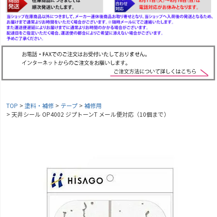
TOP
塗料・補修
テープ
補修用
天井シール OP4002 ジプトーンT メール便対応（10個まで）