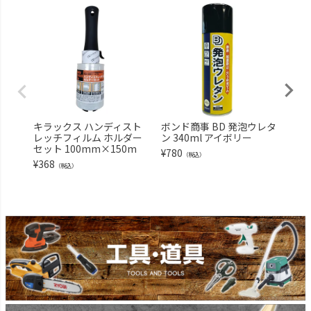
キラックス ハンディスト
ボンド商事 BD 発泡ウレタ
セメ
レッチフィルム ホルダー
ン 340ml アイボリー
補修用
セット 100mm×150m
透明 
¥
780
（税込）
¥
368
¥
348
（税込）