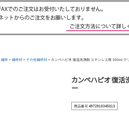
・補修
補修材
その他補修材
カンペハピオ 復活洗浄剤 ステンレス用 300ml ク
カンペハピオ 復活洗
ー
商品番号
4972910345013