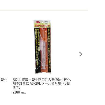
 硬化
BOLL 接着・硬化剤用注入器 20ml 硬化
セメダイン ヒビパテ
剤の計量に AS-20L メール便対応（5個
ml 水性パテ コン
まで）
屋内外対応 HC-014
¥
188
¥
848
（税込）
（税込）