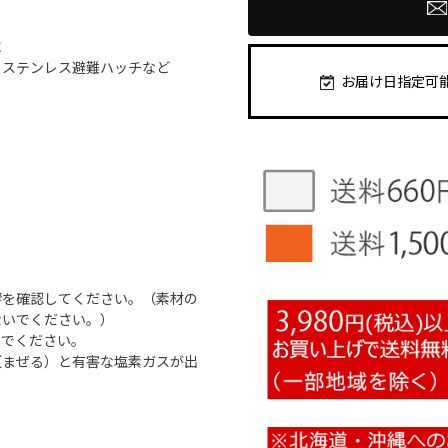
に
・ステンレス避難ハッチなど
お届け日指定可
響を確認してください。（素材の
ないでください。）
いでください。
（まぜる）と有害な塩素ガスが出