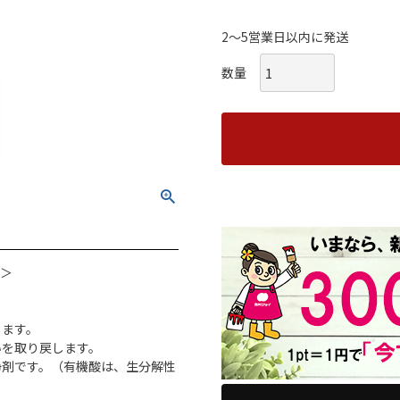
2～5営業日以内に発送
ー＞
します。
いを取り戻します。
浄剤です。（有機酸は、生分解性