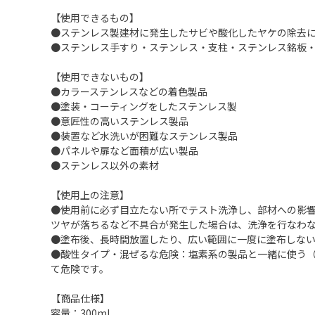
【使用できるもの】
●ステンレス製建材に発生したサビや酸化したヤケの除去
●ステンレス手すり・ステンレス・支柱・ステンレス銘板
【使用できないもの】
●カラーステンレスなどの着色製品
●塗装・コーティングをしたステンレス製
●意匠性の高いステンレス製品
●装置など水洗いが困難なステンレス製品
●パネルや扉など面積が広い製品
●ステンレス以外の素材
【使用上の注意】
●使用前に必ず目立たない所でテスト洗浄し、部材への影
ツヤが落ちるなど不具合が発生した場合は、洗浄を行なわ
●塗布後、長時間放置したり、広い範囲に一度に塗布しな
●酸性タイプ・混ぜるな危険：塩素系の製品と一緒に使う
て危険です。
【商品仕様】
容量：300ml