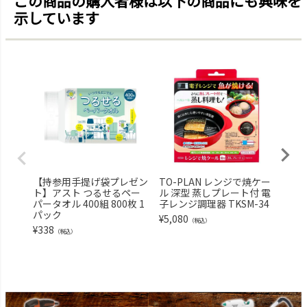
この商品の購入者様は以下の商品にも興味を
示しています
【持参用手提げ袋プレゼン
TO-PLAN レンジで焼ケー
【持
ト】アスト つるせるペー
ル 深型 蒸しプレート付 電
ト】
パータオル 400組 800枚 1
子レンジ調理器 TKSM-34
パー
パック
オル 
¥
5,080
（税込）
パッ
¥
338
（税込）
¥
498