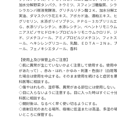
加水分解野菜タンパク、トウミツ、スフィンゴ糖脂質、シ
シラカンバ樹液発酵液、グリチルリチン酸２Ｋ、加水分解
実油、ダマスクバラ花エキス、アボカド油、酒粕エキス、
グリセリン、水添ポリイソブテン、ＰＰＧ－３カプリリル
Ｇ、水添リゾレシチン、水添レシチン、ベヘントリモニウ
ニアスピノサヒドロキシプロピルトリモニウムクロリド、
ド、ジメチコノール、アミノプロピルジメチコン、フィト
ール、ヘキシレングリコール、乳酸、ＥＤＴＡ－２Ｎａ、
ール、フェノキシエタノール、香料
【使用上及び保管上のご注意】
◇肌に異常が生じていないかよく注意して使用する。使用
があたって）、赤み・はれ・かゆみ・刺激・色抜け（白斑
た場合は使用を中止する。そのまま使用を続けると症状を
科医等に相談する。
◇傷やはれもの、湿疹等、異常がある部位には使用しない
◇目に入らないように注意する。目に入った時はすぐに十
科医に相談する。
◇開封後は、なるべく早く使い切るようにする。
◇直射日光のあたる場所、極端に低温または高温、多湿の
いところに保管する。