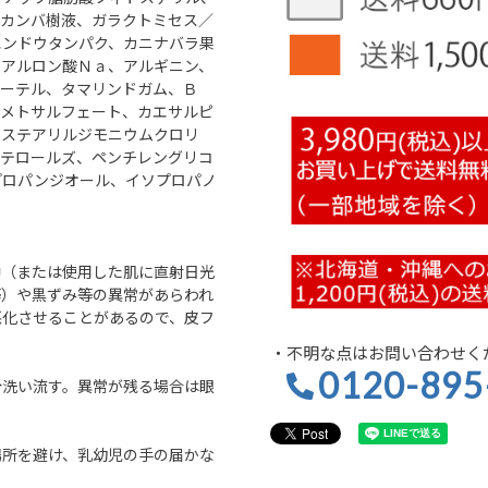
ラカンバ樹液、ガラクトミセス／
エンドウタンパク、カニナバラ果
ヒアルロン酸Ｎａ、アルギニン、
エーテル、タマリンドガム、Ｂ
ムメトサルフェート、カエサルピ
ジステアリルジモニウムクロリ
ステロールズ、ペンチレングリコ
プロパンジオール、イソプロパノ
中（または使用した肌に直射日光
等）や黒ずみ等の異常があらわれ
悪化させることがあるので、皮フ
・不明な点はお問い合わせく
。
0120-895
分洗い流す。異常が残る場合は眼
場所を避け、乳幼児の手の届かな