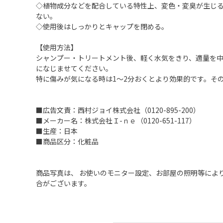
◇植物成分などを配合している特性上、変色・変臭が生じ
ない。
◇使用後はしっかりとキャップを閉める。
【使用方法】
シャンプー・トリートメント後、軽く水気をきり、適量を
になじませてください。
特に傷みが気になる時は1～2分おくとより効果的です。そ
■広告文責：西村ジョイ株式会社（0120-895-200）
■メーカー名：株式会社Ｉ-ｎｅ（0120-651-117）
■生産：日本
■商品区分：化粧品
商品写真は、 お使いのモニター設定、お部屋の照明等によ
合がございます。