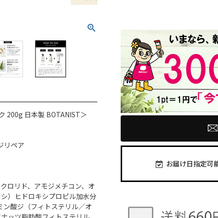
0g 日本製 BOTANIST＞
ジリペア
お届け日指定可
ムクロリド、アモジメチコン、オ
キシ）ヒドロキシプロピル加水分
ミン酸ジ（フィトステリル／オ
アナッツ脂肪酸フィトステリル、