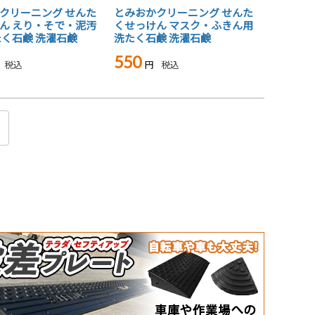
クリーニング せんた
とみおかクリーニング せんた
ん えり・そで・泥汚
くせっけん マスク・ふきん用
たく石鹸 洗濯石鹸
洗たく石鹸 洗濯石鹸
550
税込
税込