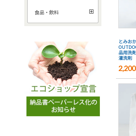
食品・飲料
とみお
OUTD
品用洗剤 
濯洗剤
2,200