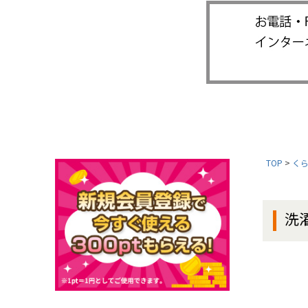
TOP
く
洗