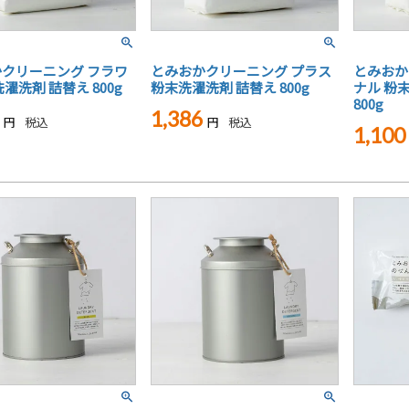
クリーニング フラワ
とみおかクリーニング プラス
とみおか
濯洗剤 詰替え 800g
粉末洗濯洗剤 詰替え 800g
ナル 粉
800g
1,386
税込
税込
1,100