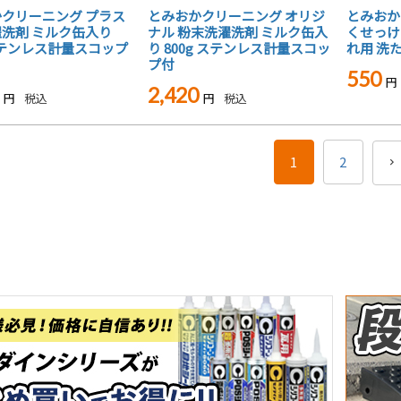
クリーニング プラス
とみおかクリーニング オリジ
とみおか
洗剤 ミルク缶入り
ナル 粉末洗濯洗剤 ミルク缶入
くせっけ
 ステンレス計量スコップ
り 800g ステンレス計量スコッ
れ用 洗
プ付
550
2,420
税込
税込
1
2