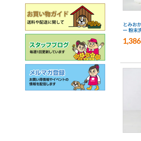
とみおか
ー 粉末洗
1,386