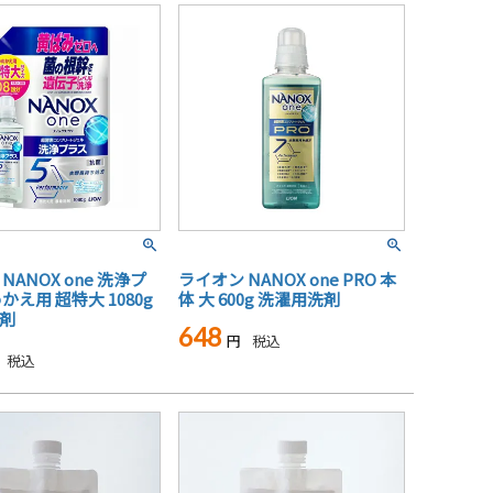
NANOX one 洗浄プ
ライオン NANOX one PRO 本
かえ用 超特大 1080g
体 大 600g 洗濯用洗剤
剤
648
税込
税込