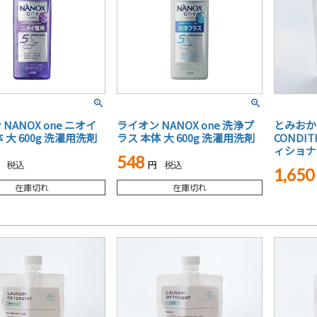
NANOX one ニオイ
ライオン NANOX one 洗浄プ
とみおか
 大 600g 洗濯用洗剤
ラス 本体 大 600g 洗濯用洗剤
CONDI
ィショナー
548
税込
税込
1,650
在庫切れ
在庫切れ