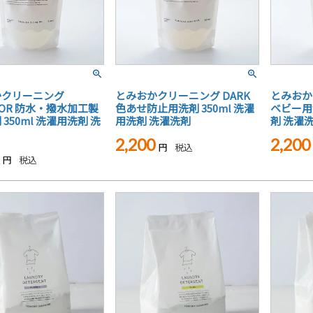
かクリーニング
とみおかクリーニング DARK
とみおか
OOR 防水・撥水加工製
色あせ防止用洗剤 350ml 洗濯
ベビー用洗
350ml 洗濯用洗剤 洗
用洗剤 洗濯洗剤
剤 洗濯
2,200
2,200
税込
税込