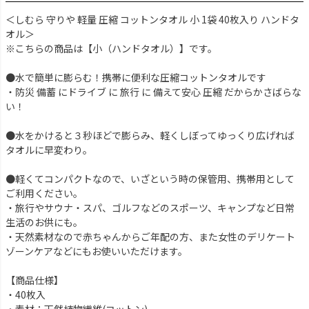
＜しむら 守りや 軽量 圧縮 コットンタオル 小 1袋 40枚入り ハンドタ
オル＞
※こちらの商品は【小（ハンドタオル）】です。
●水で簡単に膨らむ！携帯に便利な圧縮コットンタオルです
・防災 備蓄 にドライブ に 旅行 に 備えて安心 圧縮 だからかさばらな
い！
●水をかけると３秒ほどで膨らみ、軽くしぼってゆっくり広げれば
タオルに早変わり。
●軽くてコンパクトなので、いざという時の保管用、携帯用として
ご利用ください。
・旅行やサウナ・スパ、ゴルフなどのスポーツ、キャンプなど日常
生活のお供にも。
・天然素材なので赤ちゃんからご年配の方、また女性のデリケート
ゾーンケアなどにもお使いいただけます。
【商品仕様】
・40枚入
・素材：天然植物繊維(コットン)