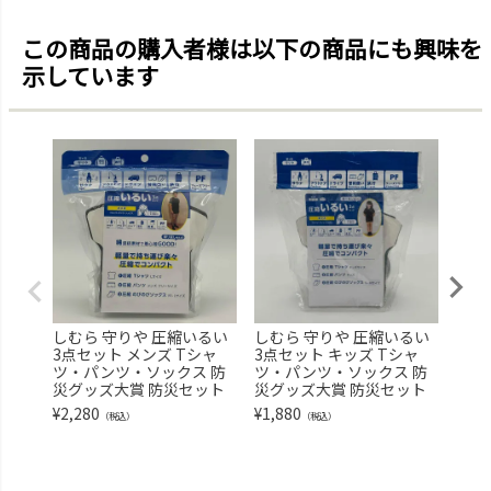
この商品の購入者様は以下の商品にも興味を
示しています
しむら 守りや 圧縮いるい
しむら 守りや 圧縮いるい
花王
3点セット メンズ Tシャ
3点セット キッズ Tシャ
ット
ツ・パンツ・ソックス 防
ツ・パンツ・ソックス 防
防災
災グッズ大賞 防災セット
災グッズ大賞 防災セット
¥
1,6
¥
2,280
¥
1,880
（税込）
（税込）