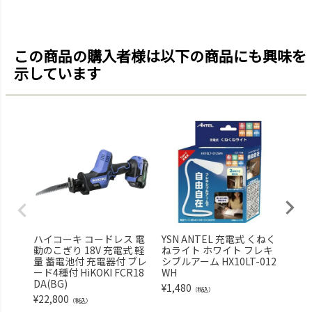
この商品の購入者様は以下の商品にも興味を
示しています
ハイコーキ コードレス 電
YSN ANTEL 充電式 くねく
セフ
動のこぎり 18V 充電式 軽
ねライト ホワイト フレキ
獣ラ
量 蓄電池付 充電器付 ブレ
シブルアーム HX10LT-012
昼夜セ
ード4種付 HiKOKI FCR18
WH
¥
1,0
DA(BG)
¥
1,480
（税込）
¥
22,800
（税込）