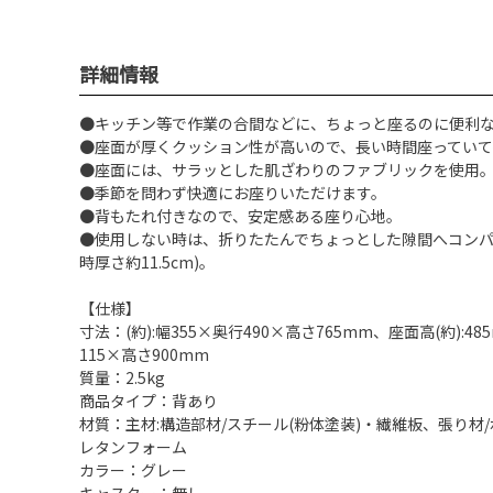
詳細情報
●キッチン等で作業の合間などに、ちょっと座るのに便利
●座面が厚くクッション性が高いので、長い時間座っていて
●座面には、サラッとした肌ざわりのファブリックを使用
●季節を問わず快適にお座りいただけます。
●背もたれ付きなので、安定感ある座り心地。
●使用しない時は、折りたたんでちょっとした隙間へコンパ
時厚さ約11.5cm)。
【仕様】
寸法：(約):幅355×奥行490×高さ765mm、座面高(約):4
115×高さ900mm
質量：2.5kg
商品タイプ：背あり
材質：主材:構造部材/スチール(粉体塗装)・繊維板、張り材
レタンフォーム
カラー：グレー