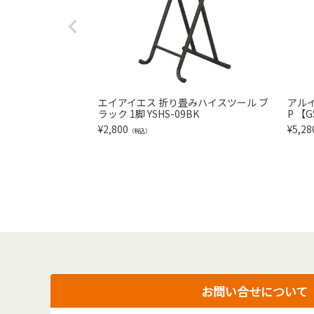
エイアイエス 折り畳みハイスツール ブ
アルイ
ラック 1脚 YSHS-09BK
P 【G
¥
2,800
¥
5,28
（税込）
お問い合せについて