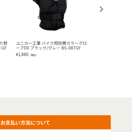
り替
ユニカー工業 バイク用防寒カラーグロ
エイアイエス 折り
 GY
ーブDX ブラック/グレー BS-087GY
し ブラック 1脚 YST
¥
1,880
¥
2,400
（税込）
（税込）
お支払い方法について