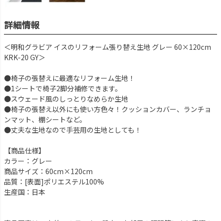
詳細情報
＜明和グラビア イスのリフォーム張り替え生地 グレー 60×120cm
KRK-20 GY＞
●椅子の張替えに最適なリフォーム生地！
●1シートで椅子2脚分補修できます。
●スウェード風のしっとりなめらか生地
●椅子の張替え以外にも使い方色々！クッションカバー、ランチョ
ンマット、棚シートなど。
●丈夫な生地なので手芸用の生地としても！
【商品仕様】
カラー：グレー
商品サイズ：60cm×120cm
品質：[表面]ポリエステル100%
生産国：日本