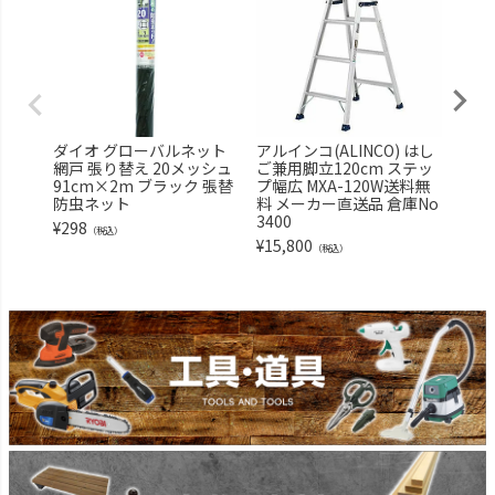
ダイオ グローバルネット
アルインコ(ALINCO) はし
明和
網戸 張り替え 20メッシュ
ご兼用脚立120cm ステッ
ォー
91cm×2m ブラック 張替
プ幅広 MXA-120W送料無
クブル
防虫ネット
料 メーカー直送品 倉庫No
-30 
3400
¥
298
¥
1,7
（税込）
¥
15,800
（税込）