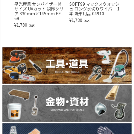
星光産業 サンバイザー M
SOFT99 マックスウォッシ
SO
サイズ UVカット 視界クリ
ュ ロング水切りワイパー 1
ュ 
ア 330mm×145mm EE-
本 洗車用品 04910
車用
69
1
¥
1,780
（税込）
¥
1,780
¥
1,7
（税込）