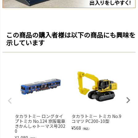
この商品の購入者様は以下の商品にも興味を
示しています
タカラトミー ロングタイ
タカラトミー トミカ No.9
タカ
プトミカ No.124 京阪電車
コマツ PC200-10型
7 
きかんしゃトーマス号202
¥
568
¥
568
（税込）
0
¥
1,080