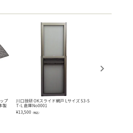
テップ
川口技研 OKスライド網戸 Lサイズ S3-S
DIY用 木製 パレット
日本製
T-L 倉庫No0001
5mm 倉庫No0001
¥
13,500
¥
2,480
（税込）
（税込）