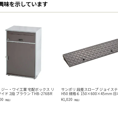
興味を示しています
・ジー・ワイ工業 宅配ボックス リ
サンポリ 段差スロープ ジョイス
イド 2段 ブラウン THB-276BR
H50 規格６ 150×600×45mm 
00
¥
1,020
（税込）
（税込）