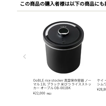
この商品の購入者様は以下の商品にも
OoBLE rice stocker 真空保存容器 ノー
ケイ
マル 13L ブラック 米びつ ライスストッ
シムワ
カー オーブル OB-001BK
¥
28,8
¥
22,000
（税込）