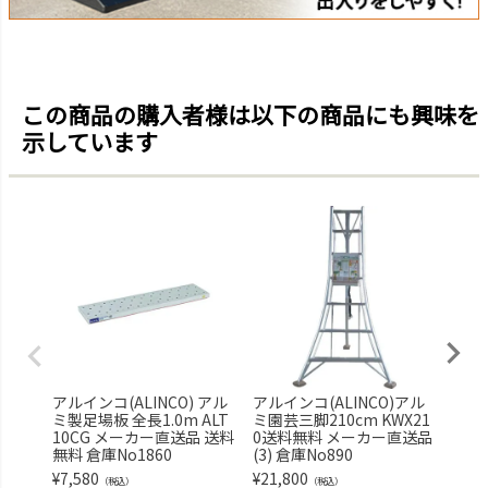
この商品の購入者様は以下の商品にも興味を
示しています
アルインコ(ALINCO) アル
アルインコ(ALINCO)アル
アルイ
ミ製足場板 全長1.0m ALT
ミ園芸三脚210cm KWX21
ミ製
10CG メーカー直送品 送料
0送料無料 メーカー直送品
m M
無料 倉庫No1860
(3) 倉庫No890
カー
354
¥
7,580
¥
21,800
（税込）
（税込）