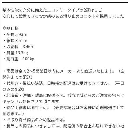
基本性能を充分に備えたエコノミータイプの2連はしご
安心して設置できる安定感のある滑り止めユニットを採用しました
商品仕様
・全長 5.93m
・縮長 3.51m
・収納長 3.46m
・質量 13.3kg
・耐荷重 100kg
・商品は全て2～5営業日以内にメーカーより直送いたします。（玄
関先までの配送）
・代引き・後払い決済、日時指定配達はお受けできません。（平日
のみの配送）
・北海道・沖縄・離島は配送不可。該当地域からのご注文の場合は
キャンセル処理させて頂きます。
・納品明細書は同封不可。（必要な場合はお客様に別途郵送させて
頂きます。）
・お取り寄せ商品のため返品不可。
・長尺もの商品につきましては、配送便の都合上お届けできない地