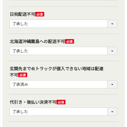
日祝配送不可
(必
須)
北海道沖縄離島への配送不可
(必
須)
玄関先まで4tトラックが侵入できない地域は配達
不可
(必
須)
代引き・後払い決済不可
(必
須)