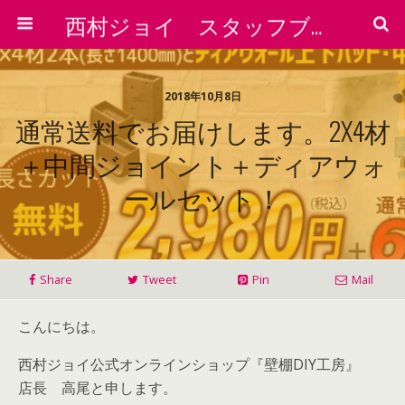
西村ジョイ スタッフブログ
2018年10月8日
通常送料でお届けします。2X4材
＋中間ジョイント＋ディアウォ
ールセット！
Share
Tweet
Pin
Mail
こんにちは。
西村ジョイ公式オンラインショップ『壁棚DIY工房』
店長 高尾と申します。