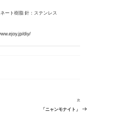
ボネート樹脂 針：ステンレス
www.ejoy.jp/diy/
次
次
の
「ニャンモナイト」
投
稿