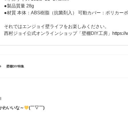
●製品質量 28g
●材質 本体：ABS樹脂（抗菌剤入） 可動カバー：ポリカー
それではエンジョイ壁ライフをお楽しみください。
西村ジョイ公式オンラインショップ「壁棚DIY工房」
https://
カ
壁棚DIY特集
テ
ゴ
リ
ー
投
過
前
稿
去
かわいいな～
(￣▽￣)
の
ナ
投
ビ
稿