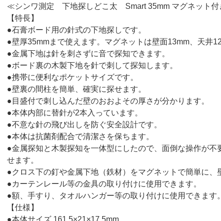
≪シンワ測定 下地探しどこ太 Smart 35mm マグネット
【特長】
●石膏ボード用の針式の下地探しです。
●壁厚35mmまで使えます。マグネットは壁面13mm、天井1
●金属下地は針を刺さずに音で探知できます。
●ボード裏の木製下地を針で刺して探知します。
●携帯に便利なポケットサイズです。
●壁裏の間柱を簡単、確実に探せます。
●目盛付で刺し込んだ壁のおおよその厚さが分かります。
●本体内部に替針が2本入っています。
●不意な針の飛び出しを防ぐ安全設計です。
●本体は抗菌剤配合で清潔さを保ちます。
●金属探知と木製探知を一体型にしたので、面倒な操作が不
せます。
●クロス下の釘や金属下地（鉄材）をマグネットで簡単に、
●カーテンレール等の金具の取り付けに使用できます。
●額、手すり、タオルハンガー等の取り付けに使用できます
【仕様】
●本体サイズ 161.5×21×17.5mm