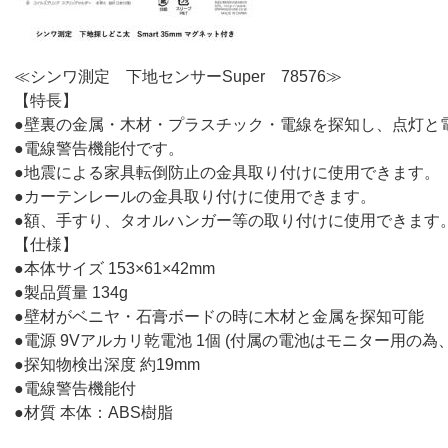
≪シンワ測定 下地センサーSuper 78576≫
【特長】
●壁裏の金属・木材・プラスチック・電線を探知し、点灯と
●電線警告機能付です。
●地震による家具転倒防止の金具取り付けに使用できます。
●カーテンレールの金具取り付けに使用できます。
●額、手すり、タオルハンガー等の取り付けに使用できます
【仕様】
●本体サイズ 153×61×42mm
●製品質量 134g
●壁材がベニヤ・石膏ボードの時に木材と金属を探知可能
●電源 9Vアルカリ乾電池 1個 (付属の電池はモニター用の
●探知物検出深度 約19mm
●電線警告機能付
●材質 本体：ABS樹脂