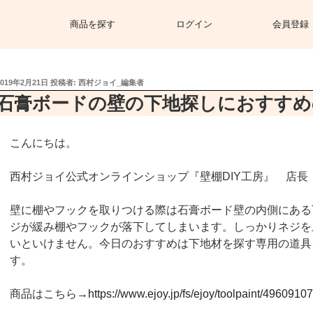
商品を探す
ログイン
会員登録
投
2019年2月21日
投稿者:
西村ジョイ_編集者
稿
石膏ボードの壁の下地探しにおすすめ
日:
こんにちは。
西村ジョイ公式オンラインショップ『壁棚DIY工房』 店長
壁に棚やフックを取りつける際は石膏ボード壁の内側にある
ジが緩み棚やフックが落下してしまいます。しっかりネジを
いといけません。今日のおすすめは下地材を探す専用の道具
す。
商品はこちら→
https://www.ejoy.jp/fs/ejoy/toolpaint/496091