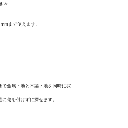
付き≫
2mmまで使えます。
要で金属下地と木製下地を同時に探
壁に傷を付けずに探せます。
。