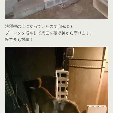
洗濯機の上に立っていたので(´⊙ω⊙`)
ブロックを増やして周囲を破壊神から守ります。
板で奥も封鎖！