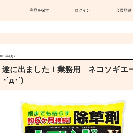
商品を探す
ログイン
会員登録
投
2019年4月2日
稿
日:
遂に出ました！業務用 ネコソギエース
･`д･´)