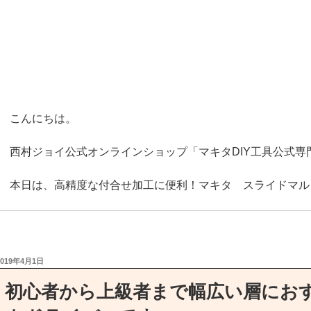
西村ジョイで人気ＮＯ，1除草剤です！！
【特長】
粒のまま地面にパラパラとまくタイプの除草剤です。
天候や土壌の条件、雑草の種類により異なりますが、１～２
枯らします。
成分が土壌に一定期間とどまるので、新しい雑草の発生を予
こんにちは。
この効果は約６ヶ月間持続します（散布した時期や散布量に
西村ジョイ公式オンラインショップ「マキタDIY工具公式専
雑草を逃さず退治しましょう(; ･`д･´)
本日は、高精度な付合せ加工に便利！マキタ スライドマル
西村ジョイ公式オンラインショップ雑草対策公式専門店
https://www.ejoy.jp/zassou/
マキタ スライドマルノコ 190mm M244
商品ページはこちら→
https://www.ejoy.jp/fs/ejoy/088381076
投
2019年4月1日
稿
日:
初心者から上級者まで幅広い層にお