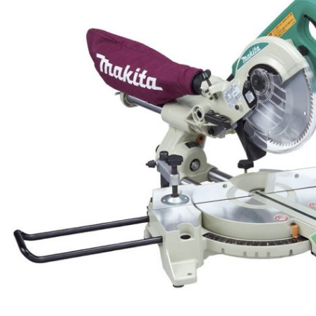
商品ページはコチラ→
https://www.ejoy.jp/fs/ejoy/parking/4
こんだけあれば法人様も大丈夫(≧◇≦)これぐらいほしかった