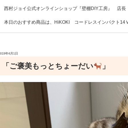
西村ジョイ公式オンラインショップ『壁棚DIY工房』 店長
本日のおすすめ商品は、HiKOKI コードレスインパクト14Ｖ
ドライバーとしてのねじ締めから、ドリルとしての穴あけ作
す。
投
2019年4月1日
高トルク、バッテリー2個付きです。
稿
日:
「ご褒美もっとちょーだい
」
商品はこちら→
https://www.ejoy.jp/fs/ejoy/tool/49663762316
コンパクトなのにパワフルなスライドマルノコ M244をぜ
マキタ スライドマルノコ 190mm M244
本日ご紹介の商品→
https://www.ejoy.jp/fs/ejoy/08838107655
「マキタDIY工具公式専門店」