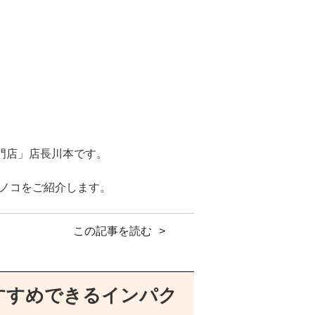
週間で枯れ始め30日前後でほとんど
防できます。
よって差が生じます）。
門店」店長川本です。
ノコをご紹介します。
この記事を読む
555
すすめできるインパク