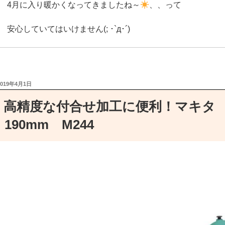
4月に入り暖かくなってきましたね～
、、って
安心していてはいけません(; ･`д･´)
お庭では戦場になっているかも、、、！？
ふと見れば、雑草が元気に生えてるではないですかΣ(ﾟДﾟ)
投
2019年4月1日
稿
日:
さぁ全部退治してあげましょう、、、、、。
高精度な付合せ加工に便利！マキ
190mm M244
はぁー、、、庭中ビッしり雑草が生えていてこれは手の付け
そんな時は、
ついに出ました！法人様もビックリの増量パック
ネコソギエース V粒状 10㎏
商品番号 4903471100803
当店特別価格
10,800
円
(税込)