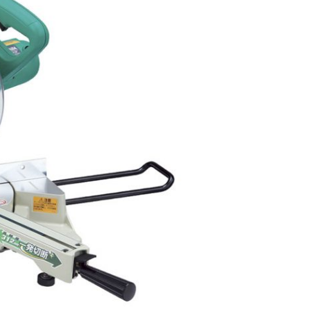
903471100803
！！