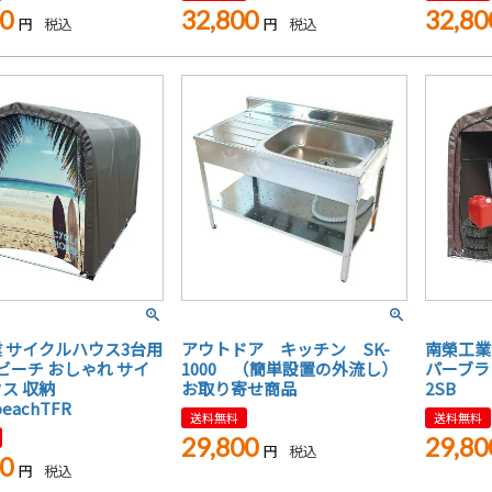
00
32,800
32,80
税込
税込
 サイクルハウス3台用
アウトドア キッチン SK-
南榮工業
幕ビーチ おしゃれ サイ
1000 （簡単設置の外流し）
パーブラウ
ス 収納
お取り寄せ商品
2SB
eachTFR
送料無料
送料無料
29,800
29,80
税込
00
税込