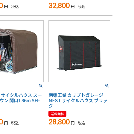
0
32,800
税込
税込
 サイクルハウス スー
南榮工業 カリプトガレージ
ン 間口1.36m SH-
NEST サイクルハウス ブラッ
ク
送料無料
0
28,800
税込
税込