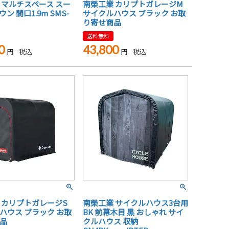
 マルチスペース スー
南榮工業 カリプトガレージM
ン 間口1.9m SMS-
サイクルハウス ブラック お取
り寄せ商品
送料無料
0
43,800
税込
税込
 カリプトガレージS
南榮工業 サイクルハウス3台用
ハウス ブラック お取
BK 前幕木目 黒 おしゃれ サイ
品
クルハウス 収納