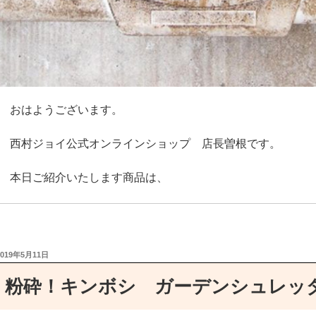
おはようございます。
西村ジョイ公式オンラインショップ 店長曽根です。
本日ご紹介いたします商品は、
キッチンコンロの油汚れ気になりますよね、、、(; ･`д･´)
げ～！？
投
2019年5月11日
稿
日:
粉砕！キンボシ ガーデンシュレッ