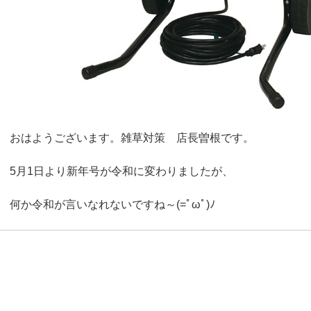
おはようございます。雑草対策 店長曽根です。
5月1日より新年号が令和に変わりましたが、
何か令和が言いなれないですね～(=ﾟωﾟ)ﾉ
●換気扇、レンジフード、ガステーブル、タイル壁に付いた
本日は昨日登録した商品のご紹介です。
[
使用上の注意
]
キンボシ ガーデンシュレッダ
1.用途以外には使わない。他の容器に移して使わない。
2.原液が直接皮膚に付着すると皮膚障害を起こす恐れがあり
グリーンミルQuiet３【園芸用