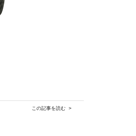
ガンコな油汚れを落します。
この記事を読む
ーMLG－１５２０
ます。
粉砕機】