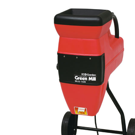
そんな時にはコレ！
ミラコンキッチンクリーン３０
商品番号 4960077983056
当店特別価格
543
円
(税込)
商品ページはコチラ→
https://www.ejoy.jp/fs/ejoy/oil/496007