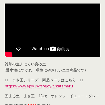
雑草の生えにくい真砂土
(透水性にすぐれ、環境にやさしいエコ商品です)
↓↓ まさ王シリーズ 商品ページはこちら ↓↓
https://www.ejoy.jp/fs/ejoy/c/katameru
固まる土 まさ王 15kg オレンジ・イエロー・グレー