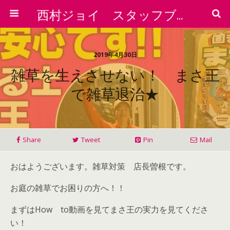
西村ジョイ スタッフブログ
2019年4月30日
雑草を生えさせない！ まさ王
で雑草退治★
Share
Tweet
Pin
Mail
おはようございます。雑草対策 店長曽根です。
お庭の雑草でお困りの方へ！！
まずはHow to動画を見てまさ王の実力を見てくださ
い！