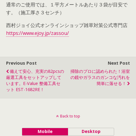
通常のご使用では、１平方メートルあたり３袋が目安で
す。（施工厚さ３センチ）
西村ジョイ公式オンラインショップ雑草対策公式専門店
https://www.ejoy.jp/zassou/
Previous Post
Next Post
備えて安心、充実の82pcsの
掃除のプロに認められた！浴室
厳選工具をセットアップして
の鏡やガラスのガンコな汚れを
います。E-Value 整備工具セ
簡単に落せる！
ット EST-1682RE！
Back to top
Mobile
Desktop