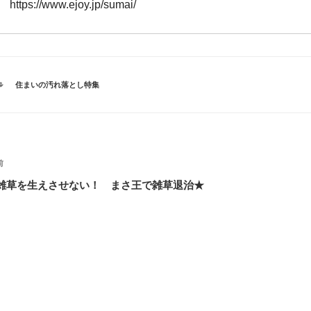
https://www.ejoy.jp/sumai/
カ
住まいの汚れ落とし特集
テ
ゴ
リ
ー
投
過
前
稿
去
雑草を生えさせない！ まさ王で雑草退治★
の
ナ
投
ビ
稿
ゲ
ー
シ