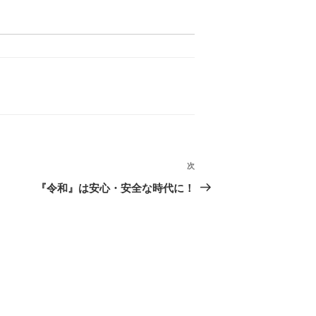
次
次
の
『令和』は安心・安全な時代に！
投
稿